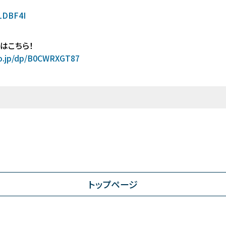
1LDBF4I
入はこちら！
o.jp/dp/B0CWRXGT87
トップページ